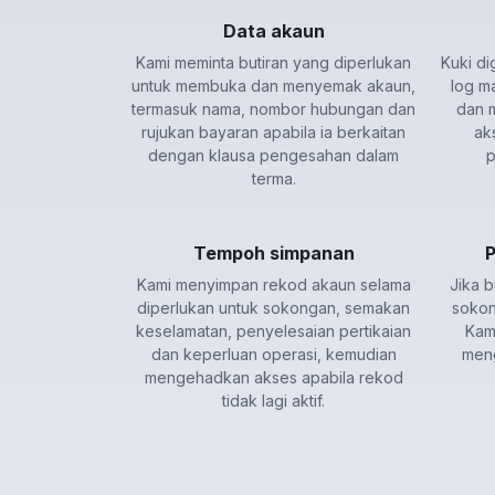
Data akaun
Kami meminta butiran yang diperlukan
Kuki d
untuk membuka dan menyemak akaun,
log m
termasuk nama, nombor hubungan dan
dan 
rujukan bayaran apabila ia berkaitan
ak
dengan klausa pengesahan dalam
p
terma.
Tempoh simpanan
Kami menyimpan rekod akaun selama
Jika b
diperlukan untuk sokongan, semakan
sokon
keselamatan, penyelesaian pertikaian
Kam
dan keperluan operasi, kemudian
meng
mengehadkan akses apabila rekod
tidak lagi aktif.