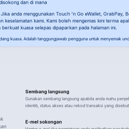
g disokong dan di mana
ika anda menggunakan Touch 'n Go eWallet, GrabPay, Bo
keselamatan kami. Kami boleh mengemas kini terma apabil
berkuat kuasa selepas dipaparkan pada halaman ini.
bidang kuasa. Adalah tanggungjawab pengguna untuk menyemak u
Sembang langsung
Gunakan sembang langsung apabila anda mahu penjel
identiti, status akses atau rekod transaksi yang diseb
ak
E-mel sokongan
kan
Hantar e-mel jika permintaan anda melibatkan perubah