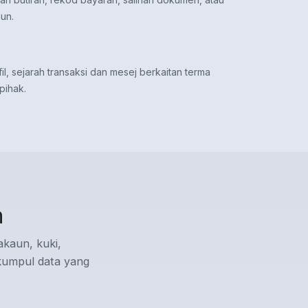
un.
l, sejarah transaksi dan mesej berkaitan terma
pihak.
n
kaun, kuki,
kumpul data yang