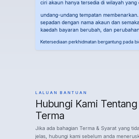
ciri akaun hanya tersedia di wilayah yan
undang-undang tempatan membenarkan. J
sepadan dengan nama akaun dan semakan 
kaedah bayaran berubah, dan perubahan 
Ketersediaan perkhidmatan bergantung pada 
LALUAN BANTUAN
Hubungi Kami Tentang
Terma
Jika ada bahagian Terma & Syarat yang tid
jelas, hubungi kami sebelum anda menerus