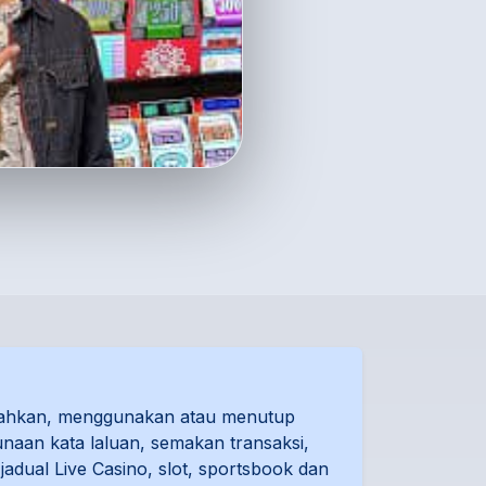
esahkan, menggunakan atau menutup
naan kata laluan, semakan transaksi,
adual Live Casino, slot, sportsbook dan