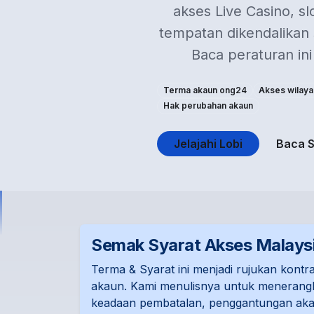
akses Live Casino, s
tempatan dikendalikan
Baca peraturan ini
Terma akaun ong24
Akses wilaya
Hak perubahan akaun
Jelajahi Lobi
Baca S
Semak Syarat Akses Malays
Terma & Syarat ini menjadi rujukan ko
akaun. Kami menulisnya untuk menerangka
keadaan pembatalan, penggantungan akaun,