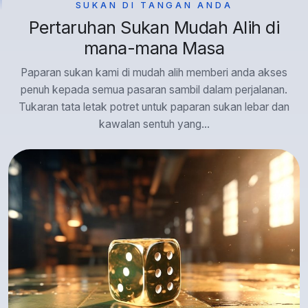
SUKAN DI TANGAN ANDA
Pertaruhan Sukan Mudah Alih di
mana-mana Masa
Paparan sukan kami di mudah alih memberi anda akses
penuh kepada semua pasaran sambil dalam perjalanan.
Tukaran tata letak potret untuk paparan sukan lebar dan
kawalan sentuh yang...