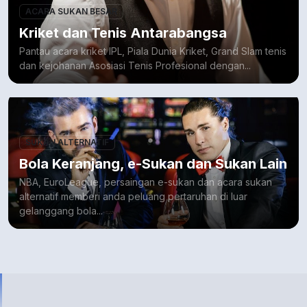
ACARA SUKAN BESAR
Kriket dan Tenis Antarabangsa
Pantau acara kriket IPL, Piala Dunia Kriket, Grand Slam tenis
dan kejohanan Asosiasi Tenis Profesional dengan...
SUKAN ALTERNATIF
Bola Keranjang, e-Sukan dan Sukan Lain
NBA, EuroLeague, persaingan e-sukan dan acara sukan
alternatif memberi anda peluang pertaruhan di luar
gelanggang bola...