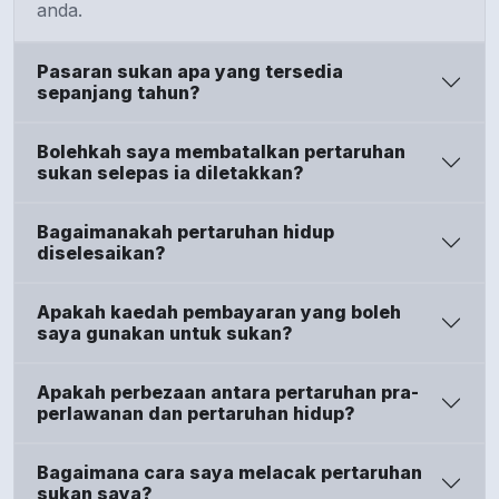
anda.
Pasaran sukan apa yang tersedia
sepanjang tahun?
Bolehkah saya membatalkan pertaruhan
sukan selepas ia diletakkan?
Bagaimanakah pertaruhan hidup
diselesaikan?
Apakah kaedah pembayaran yang boleh
saya gunakan untuk sukan?
Apakah perbezaan antara pertaruhan pra-
perlawanan dan pertaruhan hidup?
Bagaimana cara saya melacak pertaruhan
sukan saya?