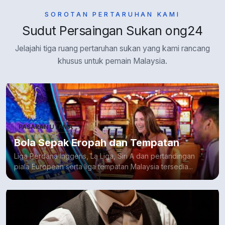
SOROTAN PERTARUHAN KAMI
Sudut Persaingan Sukan ong24
Jelajahi tiga ruang pertaruhan sukan yang kami rancang
khusus untuk pemain Malaysia.
PASARAN UTAMA
Bola Sepak Eropah dan Tempatan
Liga Perdana Inggeris, La Liga, Siri A dan pertandingan
piala European serta liga tempatan Malaysia tersedia...