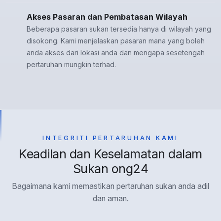
Akses Pasaran dan Pembatasan Wilayah
Beberapa pasaran sukan tersedia hanya di wilayah yang
disokong. Kami menjelaskan pasaran mana yang boleh
anda akses dari lokasi anda dan mengapa sesetengah
pertaruhan mungkin terhad.
INTEGRITI PERTARUHAN KAMI
Keadilan dan Keselamatan dalam
Sukan ong24
Bagaimana kami memastikan pertaruhan sukan anda adil
dan aman.