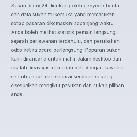
Sukan di ong24 didukung oleh penyedia berita
dan data sukan terkemuka yang memastikan
setiap pasaran dikemaskini sepanjang waktu.
Anda boleh melihat statistik pemain langsung,
sejarah perlawanan terdahulu, dan perubahan
odds ketika acara berlangsung. Paparan sukan
kami dirancang untuk mahir dalam desktop dan
mudah dinavigasi di mudah alih, dengan kawalan
sentuh penuh dan senarai kegemaran yang
disesuaikan mengikut pasukan dan sukan pilihan
anda.