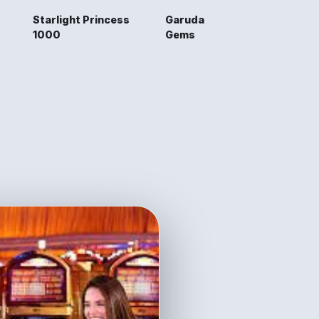
Starlight Princess
Garuda
1000
Gems