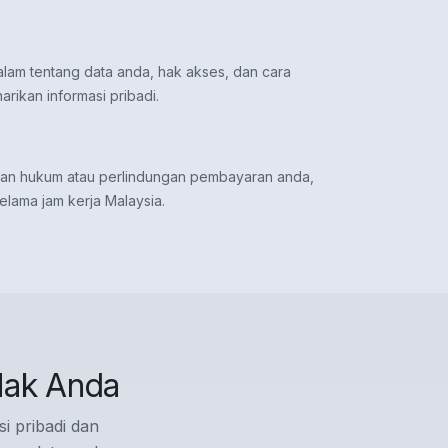
lam tentang data anda, hak akses, dan cara
ikan informasi pribadi.
uhan hukum atau perlindungan pembayaran anda,
elama jam kerja Malaysia.
Hak Anda
 pribadi dan