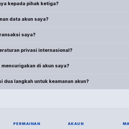
aya kepada pihak ketiga?
nan data akun saya?
ransaksi saya?
aturan privasi internasional?
s mencurigakan di akun saya?
i dua langkah untuk keamanan akun?
PERMAINAN
AKAUN
M