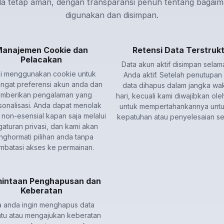
a tetap aman, dengan transparansi penuh tentang bagaim
digunakan dan disimpan.
anajemen Cookie dan
Retensi Data Terstruk
Pelacakan
Data akun aktif disimpan selam
i menggunakan cookie untuk
Anda aktif. Setelah penutupan
ngat preferensi akun anda dan
data dihapus dalam jangka wa
mberikan pengalaman yang
hari, kecuali kami diwajibkan ol
sonalisasi. Anda dapat menolak
untuk mempertahankannya untu
 non-esensial kapan saja melalui
kepatuhan atau penyelesaian se
aturan privasi, dan kami akan
ghormati pilihan anda tanpa
batasi akses ke permainan.
intaan Penghapusan dan
Keberatan
a anda ingin menghapus data
ntu atau mengajukan keberatan