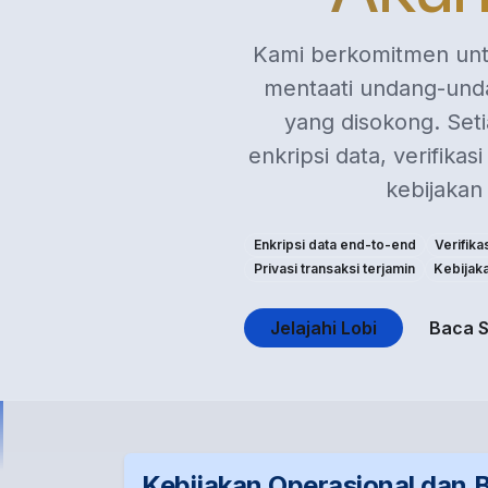
Kami berkomitmen unt
mentaati undang-unda
yang disokong. Seti
enkripsi data, verifika
kebijakan
Enkripsi data end-to-end
Verifika
Privasi transaksi terjamin
Kebijaka
Jelajahi Lobi
Baca S
Kebijakan Operasional dan 