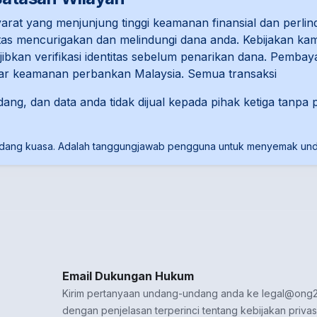
arat yang menjunjung tinggi keamanan finansial dan perli
s mencurigakan dan melindungi dana anda. Kebijakan kami
kan verifikasi identitas sebelum penarikan dana. Pembaya
ar keamanan perbankan Malaysia. Semua transaksi
ng, dan data anda tidak dijual kepada pihak ketiga tanpa p
bidang kuasa. Adalah tanggungjawab pengguna untuk menyemak u
Email Dukungan Hukum
Kirim pertanyaan undang-undang anda ke
legal@ong2
dengan penjelasan terperinci tentang kebijakan priva