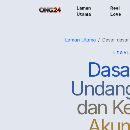
Laman
Reel
ong24
Utama
Love
Laman Utama
Dasar-dasa
LEGAL
Dasa
Undan
dan K
Akun