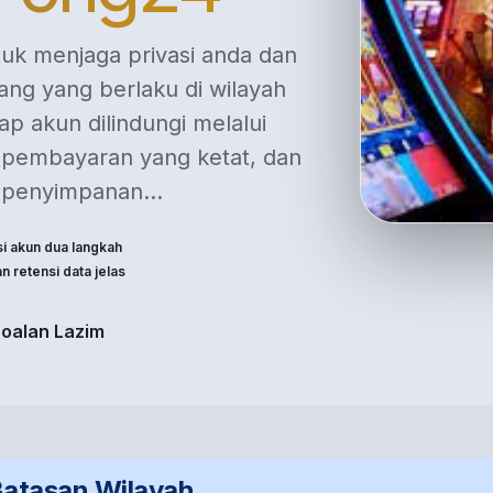
uk menjaga privasi anda dan
ng yang berlaku di wilayah
ap akun dilindungi melalui
si pembayaran yang ketat, dan
 penyimpanan...
si akun dua langkah
n retensi data jelas
oalan Lazim
Batasan Wilayah