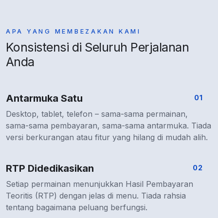
APA YANG MEMBEZAKAN KAMI
Konsistensi di Seluruh Perjalanan
Anda
Antarmuka Satu
01
Desktop, tablet, telefon – sama-sama permainan,
sama-sama pembayaran, sama-sama antarmuka. Tiada
versi berkurangan atau fitur yang hilang di mudah alih.
RTP Didedikasikan
02
Setiap permainan menunjukkan Hasil Pembayaran
Teoritis (RTP) dengan jelas di menu. Tiada rahsia
tentang bagaimana peluang berfungsi.