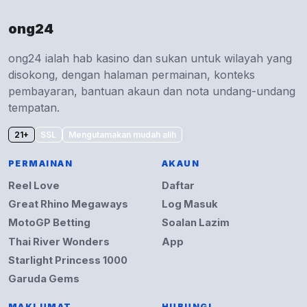
ong24
ong24 ialah hab kasino dan sukan untuk wilayah yang
disokong, dengan halaman permainan, konteks
pembayaran, bantuan akaun dan nota undang-undang
tempatan.
21+
SSL
Mengutamakan mudah alih
PERMAINAN
AKAUN
Reel Love
Daftar
Great Rhino Megaways
Log Masuk
MotoGP Betting
Soalan Lazim
Thai River Wonders
App
Starlight Princess 1000
Garuda Gems
MAKLUMAT
HUBUNGI