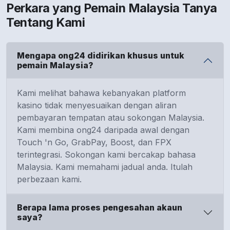
Perkara yang Pemain Malaysia Tanya
Tentang Kami
Mengapa ong24 didirikan khusus untuk
pemain Malaysia?
Kami melihat bahawa kebanyakan platform
kasino tidak menyesuaikan dengan aliran
pembayaran tempatan atau sokongan Malaysia.
Kami membina ong24 daripada awal dengan
Touch 'n Go, GrabPay, Boost, dan FPX
terintegrasi. Sokongan kami bercakap bahasa
Malaysia. Kami memahami jadual anda. Itulah
perbezaan kami.
Berapa lama proses pengesahan akaun
saya?