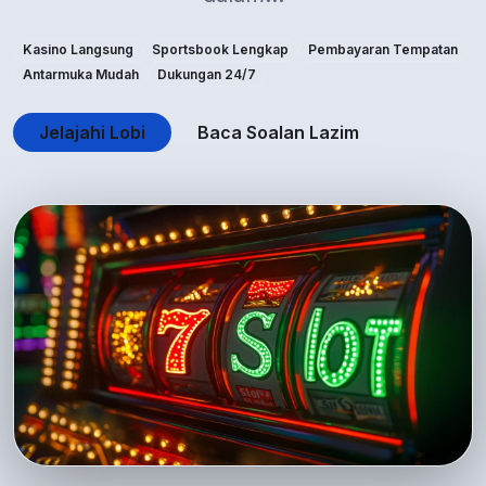
Kasino Langsung
Sportsbook Lengkap
Pembayaran Tempatan
Antarmuka Mudah
Dukungan 24/7
Jelajahi Lobi
Baca Soalan Lazim