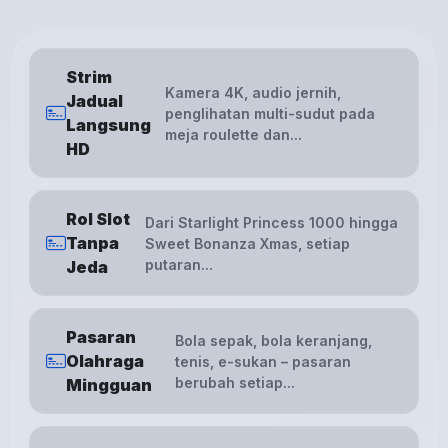
Strim
Kamera 4K, audio jernih,
Jadual
penglihatan multi-sudut pada
Langsung
meja roulette dan...
HD
Rol Slot
Dari Starlight Princess 1000 hingga
Tanpa
Sweet Bonanza Xmas, setiap
putaran...
Jeda
Pasaran
Bola sepak, bola keranjang,
Olahraga
tenis, e-sukan – pasaran
berubah setiap...
Mingguan