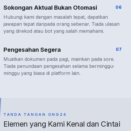
Sokongan Aktual Bukan Otomasi
06
Hubungi kami dengan masalah tepat, dapatkan
jawapan tepat daripada orang sebenar. Tiada ulasan
yang direkod atau bot yang salah memahami.
Pengesahan Segera
07
Muatkan dokumen pada pagi, mainkan pada sore.
Tiada penundaan pengesahan selama berminggu-
minggu yang biasa di platform lain.
TANDA TANGAN ONG24
Elemen yang Kami Kenal dan Cintai