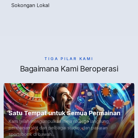
Sokongan Lokal
TIGA PILAR KAMI
Bagaimana Kami Beroperasi
Lobby
Satu Tempat untuk Semua Permainan
Kami telah mengumpulkan meja roulette langsung,
permainan slot dari pelbagai studio, dan pasaran
sportsbook di bawah...