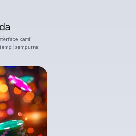
da
nterface kami
s tampil sempurna