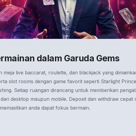
Permainan dalam Garuda Gems
meja live baccarat, roulette, dan blackjack yang dimainka
ta slot rooms dengan game favorit seperti Starlight Princ
shing. Setiap ruangan dirancang untuk memberikan penga
dari desktop maupun mobile. Deposit dan withdraw cepat m
memastikan anda dapat fokus bermain.