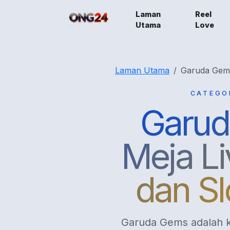
Laman
Reel
ong24
Utama
Love
Laman Utama
Garuda Gems:
CATEGO
Garud
Meja Li
dan Sl
Garuda Gems adalah k