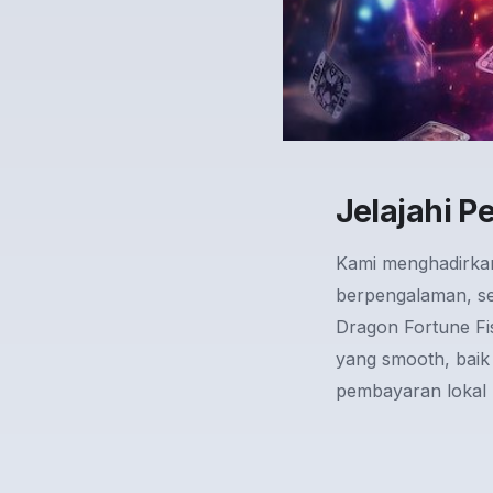
Jelajahi 
Kami menghadirkan 
berpengalaman, ser
Dragon Fortune Fi
yang smooth, baik 
pembayaran lokal 