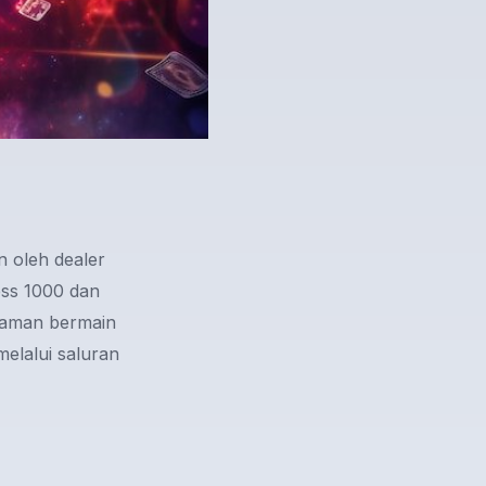
n oleh dealer
ess 1000 dan
laman bermain
elalui saluran