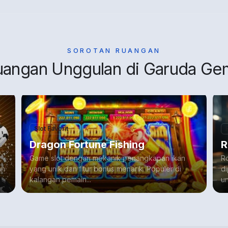
SOROTAN RUANGAN
uangan Unggulan di Garuda Ge
Slot Favorit
Dragon Fortune Fishing
R
Game slot dengan mekanik penangkapan ikan
Ro
an
yang unik dan fitur bonus menarik. Populer di
di
kalangan pemain...
un