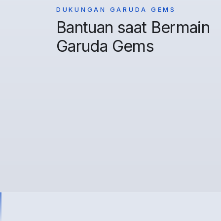
DUKUNGAN GARUDA GEMS
Bantuan saat Bermain
Garuda Gems