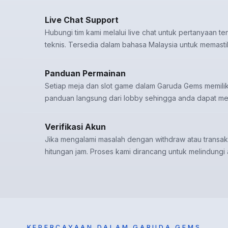
Live Chat Support
Hubungi tim kami melalui live chat untuk pertanyaan t
teknis. Tersedia dalam bahasa Malaysia untuk memasti
Panduan Permainan
Setiap meja dan slot game dalam Garuda Gems memilik
panduan langsung dari lobby sehingga anda dapat 
Verifikasi Akun
Jika mengalami masalah dengan withdraw atau transaks
hitungan jam. Proses kami dirancang untuk melindung
KEPERCAYAAN DALAM GARUDA GEMS