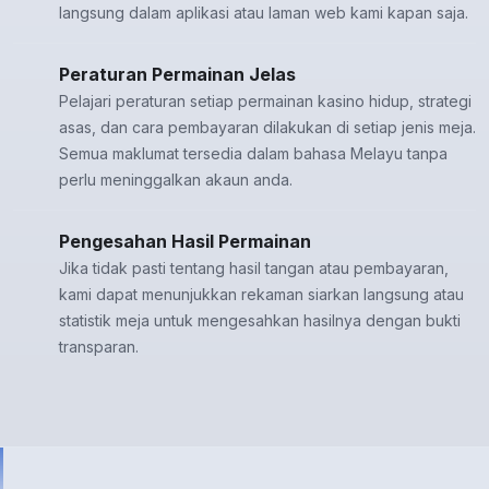
langsung dalam aplikasi atau laman web kami kapan saja.
Peraturan Permainan Jelas
Pelajari peraturan setiap permainan kasino hidup, strategi
asas, dan cara pembayaran dilakukan di setiap jenis meja.
Semua maklumat tersedia dalam bahasa Melayu tanpa
perlu meninggalkan akaun anda.
Pengesahan Hasil Permainan
Jika tidak pasti tentang hasil tangan atau pembayaran,
kami dapat menunjukkan rekaman siarkan langsung atau
statistik meja untuk mengesahkan hasilnya dengan bukti
transparan.