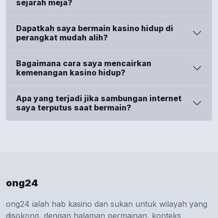
sejarah meja?
Dapatkah saya bermain kasino hidup di
perangkat mudah alih?
Bagaimana cara saya mencairkan
kemenangan kasino hidup?
Apa yang terjadi jika sambungan internet
saya terputus saat bermain?
ong24
ong24 ialah hab kasino dan sukan untuk wilayah yang
disokong, dengan halaman permainan, konteks