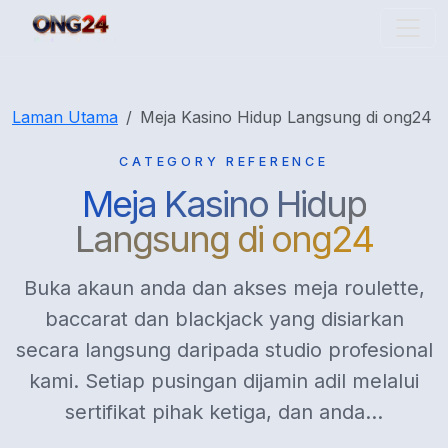
ong24
Laman Utama
Meja Kasino Hidup Langsung di ong24
CATEGORY REFERENCE
Meja Kasino Hidup
Langsung di ong24
Buka akaun anda dan akses meja roulette,
baccarat dan blackjack yang disiarkan
secara langsung daripada studio profesional
kami. Setiap pusingan dijamin adil melalui
sertifikat pihak ketiga, dan anda...