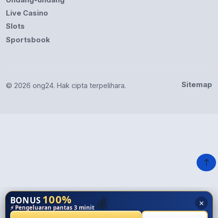
Live Casino
Slots
Sportsbook
Sitemap
© 2026 ong24. Hak cipta terpelihara.
100%
💰
BONUS
×
⚡ Pengeluaran pantas 3 minit