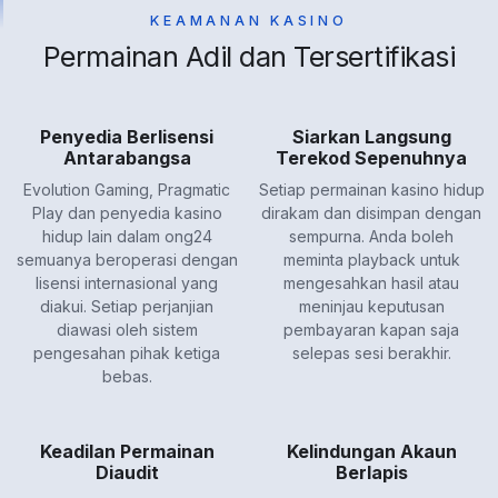
KEAMANAN KASINO
Permainan Adil dan Tersertifikasi
Penyedia Berlisensi
Siarkan Langsung
Antarabangsa
Terekod Sepenuhnya
Evolution Gaming, Pragmatic
Setiap permainan kasino hidup
Play dan penyedia kasino
dirakam dan disimpan dengan
hidup lain dalam ong24
sempurna. Anda boleh
semuanya beroperasi dengan
meminta playback untuk
lisensi internasional yang
mengesahkan hasil atau
diakui. Setiap perjanjian
meninjau keputusan
diawasi oleh sistem
pembayaran kapan saja
pengesahan pihak ketiga
selepas sesi berakhir.
bebas.
Keadilan Permainan
Kelindungan Akaun
Diaudit
Berlapis