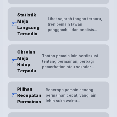
Statistik
Lihat sejarah tangan terbaru,
Meja
tren pemain lawan
Langsung
penggambil, dan analisis...
Tersedia
Obrolan
Tonton pemain lain berdiskusi
Meja
tentang permainan, berbagi
Hidup
pemerhatian atau sekadar...
Terpadu
Pilihan
Beberapa pemain senang
Kecepatan
permainan cepat; yang lain
lebih suka waktu...
Permainan