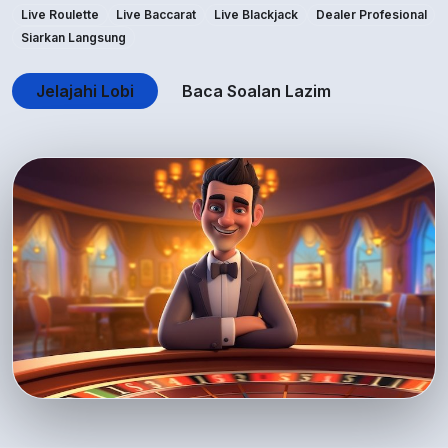
Live Roulette
Live Baccarat
Live Blackjack
Dealer Profesional
Siarkan Langsung
Jelajahi Lobi
Baca Soalan Lazim