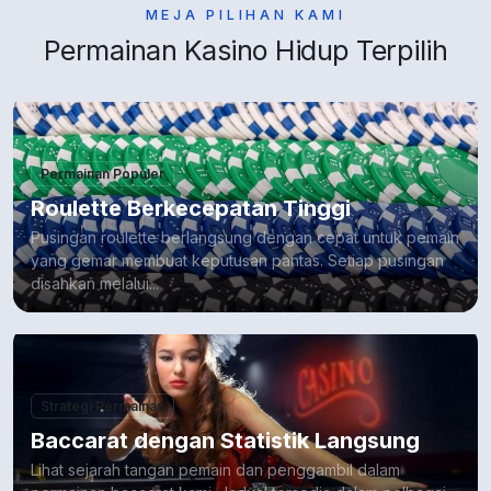
MEJA PILIHAN KAMI
Permainan Kasino Hidup Terpilih
Permainan Populer
Roulette Berkecepatan Tinggi
Pusingan roulette berlangsung dengan cepat untuk pemain
yang gemar membuat keputusan pantas. Setiap pusingan
disahkan melalui...
Strategi Permainan
Baccarat dengan Statistik Langsung
Lihat sejarah tangan pemain dan penggambil dalam