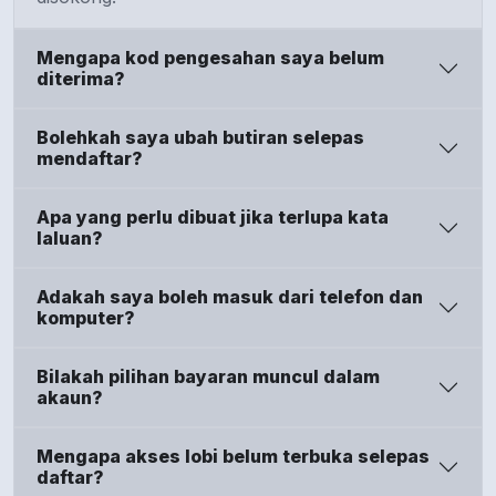
Mengapa kod pengesahan saya belum
diterima?
Bolehkah saya ubah butiran selepas
mendaftar?
Apa yang perlu dibuat jika terlupa kata
laluan?
Adakah saya boleh masuk dari telefon dan
komputer?
Bilakah pilihan bayaran muncul dalam
akaun?
Mengapa akses lobi belum terbuka selepas
daftar?