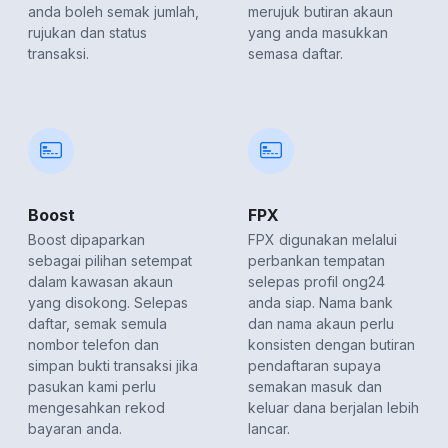
anda boleh semak jumlah,
merujuk butiran akaun
rujukan dan status
yang anda masukkan
transaksi.
semasa daftar.
Boost
FPX
Boost dipaparkan
FPX digunakan melalui
sebagai pilihan setempat
perbankan tempatan
dalam kawasan akaun
selepas profil ong24
yang disokong. Selepas
anda siap. Nama bank
daftar, semak semula
dan nama akaun perlu
nombor telefon dan
konsisten dengan butiran
simpan bukti transaksi jika
pendaftaran supaya
pasukan kami perlu
semakan masuk dan
mengesahkan rekod
keluar dana berjalan lebih
bayaran anda.
lancar.