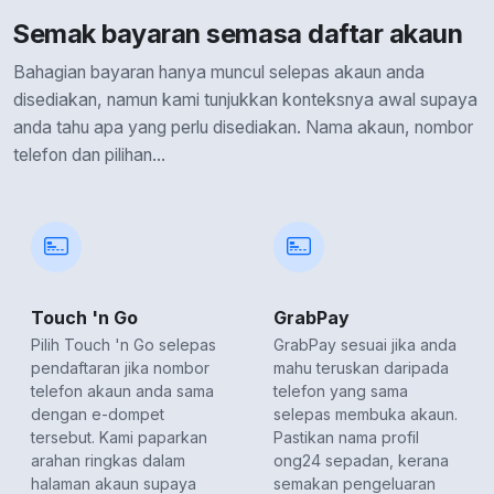
Semak bayaran semasa daftar akaun
Bahagian bayaran hanya muncul selepas akaun anda
disediakan, namun kami tunjukkan konteksnya awal supaya
anda tahu apa yang perlu disediakan. Nama akaun, nombor
telefon dan pilihan...
Touch 'n Go
GrabPay
Pilih Touch 'n Go selepas
GrabPay sesuai jika anda
pendaftaran jika nombor
mahu teruskan daripada
telefon akaun anda sama
telefon yang sama
dengan e-dompet
selepas membuka akaun.
tersebut. Kami paparkan
Pastikan nama profil
arahan ringkas dalam
ong24 sepadan, kerana
halaman akaun supaya
semakan pengeluaran