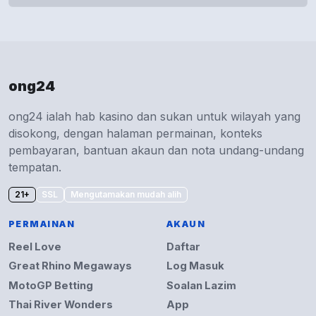
ong24
ong24 ialah hab kasino dan sukan untuk wilayah yang
disokong, dengan halaman permainan, konteks
pembayaran, bantuan akaun dan nota undang-undang
tempatan.
21+
SSL
Mengutamakan mudah alih
PERMAINAN
AKAUN
Reel Love
Daftar
Great Rhino Megaways
Log Masuk
MotoGP Betting
Soalan Lazim
Thai River Wonders
App