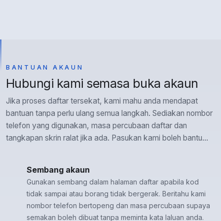
BANTUAN AKAUN
Hubungi kami semasa buka akaun
Jika proses daftar tersekat, kami mahu anda mendapat
bantuan tanpa perlu ulang semua langkah. Sediakan nombor
telefon yang digunakan, masa percubaan daftar dan
tangkapan skrin ralat jika ada. Pasukan kami boleh bantu...
Sembang akaun
Gunakan sembang dalam halaman daftar apabila kod
tidak sampai atau borang tidak bergerak. Beritahu kami
nombor telefon bertopeng dan masa percubaan supaya
semakan boleh dibuat tanpa meminta kata laluan anda.